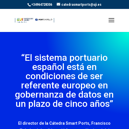
+34964728306
catedrasmartports@uji.es
“El sistema portuario
español está en
condiciones de ser
referente europeo en
gobernanza de datos en
un plazo de cinco años”
El director de la Cátedra Smart Ports, Francisco