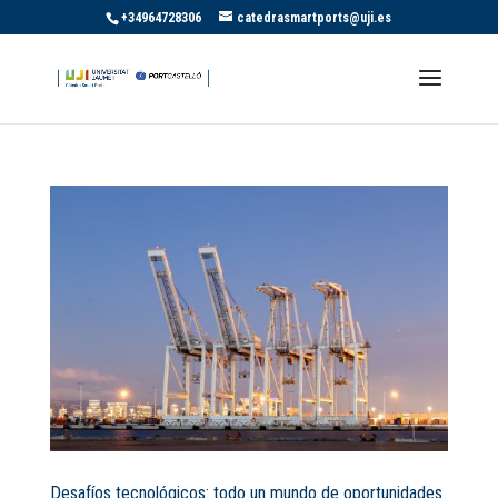
+34964728306
catedrasmartports@uji.es
Desafíos tecnológicos: todo un mundo de oportunidades